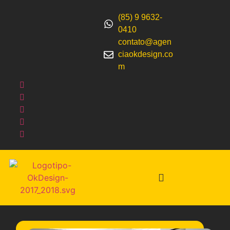
(85) 9 9632-
0410
contato@agen
ciaokdesign.co
m