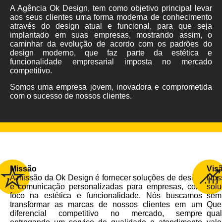
A Agência Ok Design, tem como objetivo principal levar
aos seus clientes uma forma moderna de conhecimento
através do design atual e funcional, para que seja
implantado em suas empresas, mostrando assim, o
caminhar da evolução de acordo com os padrões do
design moderno, que faz parte da estética e
funcionalidade empresarial imposta no mercado
competitivo.
Somos uma empresa jovem, inovadora e comprometida
com o sucesso de nossos clientes.
Missão
Vis
A missão da Ok Design é fornecer soluções de design
Nos
e comunicação personalizadas para empresas, com
sol
foco na estética e funcionalidade. Nós buscamos
semp
transformar as marcas de nossos clientes em um
Que
diferencial competitivo no mercado, sempre
qua